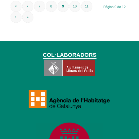
«
‹
7
8
9
10
11
Pàgina 9 de 12
›
»
COL·LABORADORS