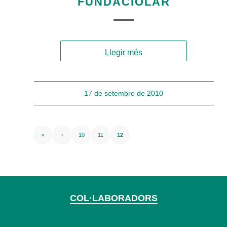
FUNDACIÓLAR
Llegir més
17 de setembre de 2010
«
‹
10
11
12
COL·LABORADORS