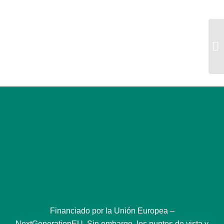
Di
Financiado por la Unión Europea –
NextGenerationEU. Sin embargo, los puntos de vista y