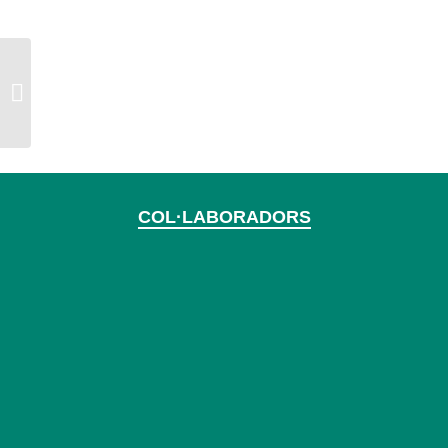
Revista Portalet gener a març 2024
COL·LABORADORS